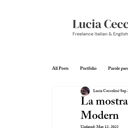
Lucia Cecc
Freelance Italian & Englis
All Posts
Portfolio
Parole par
Lucia Ceccolini
Sep 
Londra
Viaggi
C'est la 
La mostra
Modern
Updated:
May 12, 2022