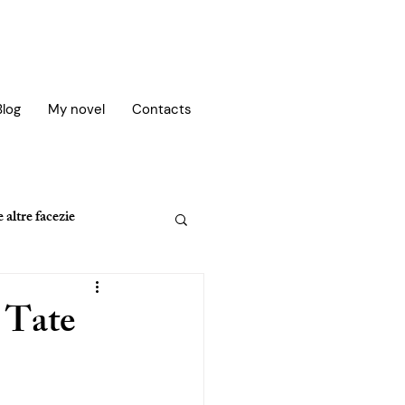
Blog
My novel
Contacts
 altre facezie
 Tate