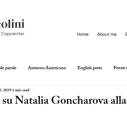
olini
h Copywriter
Home
About me
ole parole
Autunno Americano
English posts
Poesie e
2, 2019
1 min read
vie
 su Natalia Goncharova alla