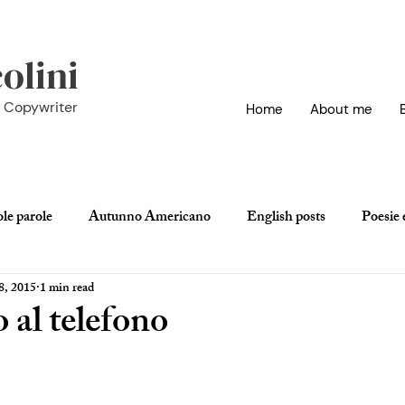
olini
h Copywriter
Home
About me
ole parole
Autunno Americano
English posts
Poesie e
8, 2015
1 min read
vie
 al telefono