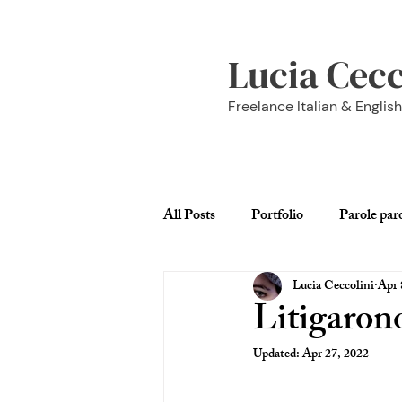
Lucia Cecc
Freelance Italian & Englis
All Posts
Portfolio
Parole par
Lucia Ceccolini
Apr 
Londra
Viaggi
C'est la 
Litigarono
Updated:
Apr 27, 2022