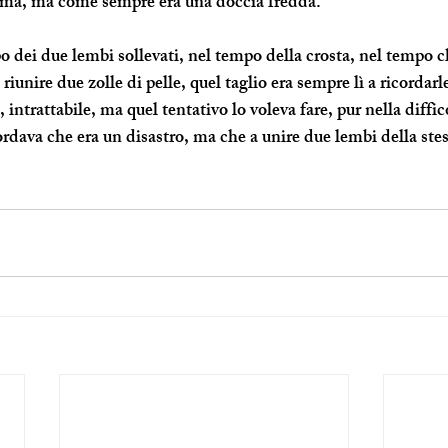
tima, ma come sempre era una doccia fredda.
o dei due lembi sollevati, nel tempo della crosta, nel tempo c
 riunire due zolle di pelle, quel taglio era sempre lì a ricordarle 
 intrattabile, ma quel tentativo lo voleva fare, pur nella diffic
cordava che era un disastro, ma che a unire due lembi della stess