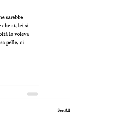
he sarebbe 
che sì, lei si 
oltà lo voleva 
a pelle, ci 
See All