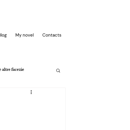
Blog
My novel
Contacts
 altre facezie