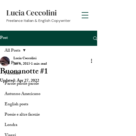
Lucia Ceccolini
Freelance Italian & English Copywriter
Post
All Posts
Lucia Ceccolini
All Posts
Jan 6, 2015
1 min read
Buonanotte #1
Portfolio
Updated:
Apr 27, 2022
Parole parole parole
Autunno Americano
English posts
Poesie e altre facezie
Londra
Viaggi